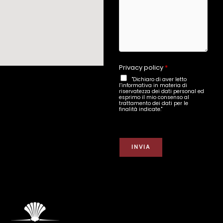
m
e
Privacy policy
*
"Dichiaro di aver letto
l’informativa in materia di
riservatezza dei dati personal ed
esprimo il mio consenso al
trattamento dei dati per le
finalità indicate."
INVIA