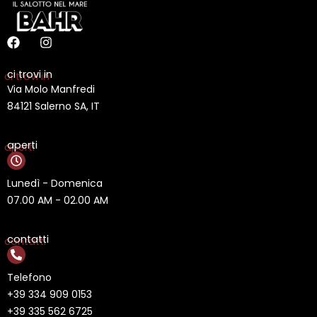
F
I
a
n
c
s
ci trovi in
e
t
Via Molo Manfredi
b
a
o
g
84121 Salerno SA, IT
o
r
k
a
m
aperti
Lunedì - Domenica
07.00 AM - 02.00 AM
contatti
Telefono
+39 334 909 0153
+39 335 562 6725