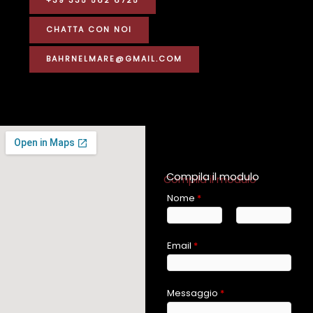
+39 335 562 6725
CHATTA CON NOI
BAHRNELMARE@GMAIL.COM
Compila il modulo
Nome
*
N
C
Email
*
o
o
m
g
e
n
Messaggio
*
o