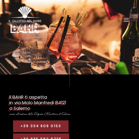
Vai
al
contenuto
Contatti
Il BAHR ti aspetta
in via Molo Manfredi 84121
a Salerno
siamo all'interno della Stazione Marittima di Salerno
+39 334 909 0153